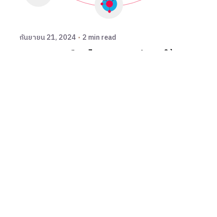
พร้อมเคียงข้างทุกธุรกิจไทย
กันยายน 21, 2024
2 min read
OpenStack คืออะไร? เหมาะสมกับการใช้งาน
ด้านไหน?
Software
1
Fb.
/
Ig.
/
Tw.
Address