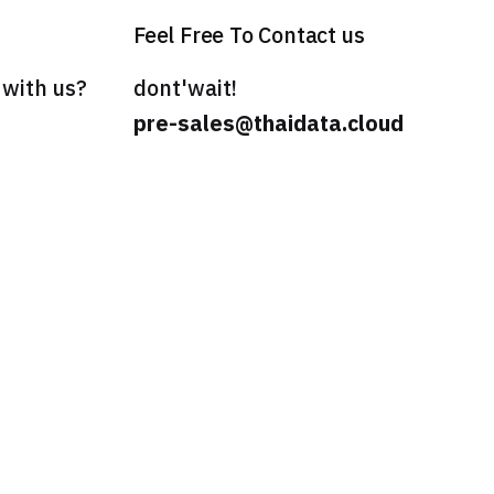
Feel Free To Contact us
 with us?
dont'wait!
pre-sales@thaidata.cloud
Privacy Policy
|
Agreement
|
SLA