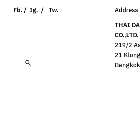
Fb.
/
Ig.
/
Tw.
Address
THAI D
CO.,LTD.
219/2 A
21 Klong
Bangkok
© 2022
THAI DATA ENTERPRISE CO.,LTD
. All