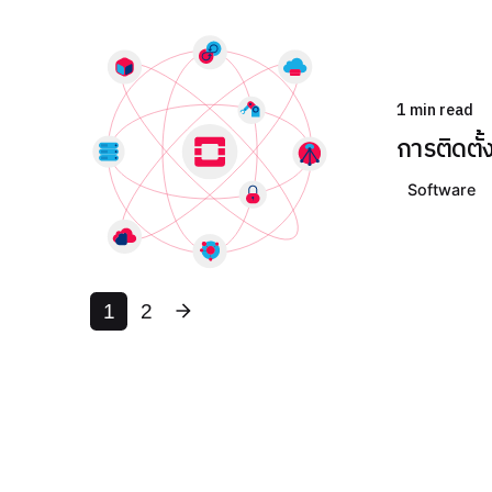
Posted
by
1 min read
THAI
การติดตั
DATA
Software
รวมข่าว
IT /
Cloud /
Hosting
2
1
พร้อม
เคียง
ข้างทุก
ธุรกิจ
ไทย