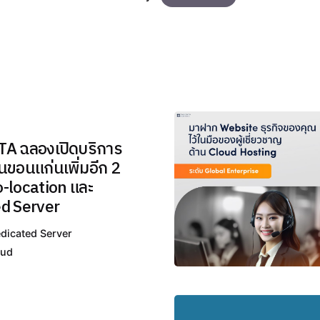
Posted
A ฉลองเปิดบริการ
by
นขอนแก่นเพิ่มอีก 2
THAI
o-location และ
DATA
d Server
รวมข่าว
dicated Server
IT /
oud
Cloud /
Hosting
พร้อม