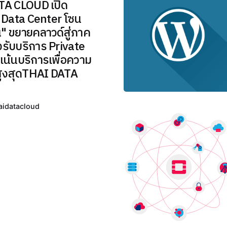
เคียง
TA CLOUD เปิด
Posted
ข้างทุก
 Data Center โซน
by
ธุรกิจ
THAI
" ขยายคลาวด์สู่ภาค
ไทย
งรับบริการ Private
DATA
งเน้นบริการเพื่อความ
รวมข่าว
สูงสุดTHAI DATA
IT /
Cloud /
Hosting
aidatacloud
พร้อม
เคียง
Posted
ข้างทุก
by
ธุรกิจ
THAI
ไทย
DATA
รวมข่าว
IT /
Cloud /