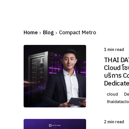
Home
Blog
Compact Metro
1 min read
Posted
THAI DAT
by
Cloud โซ
THAI
บริการ C
DATA
Dedicate
รวมข่าว
cloud
De
IT /
thaidatacl
Cloud /
Hosting
พร้อม
2 min read