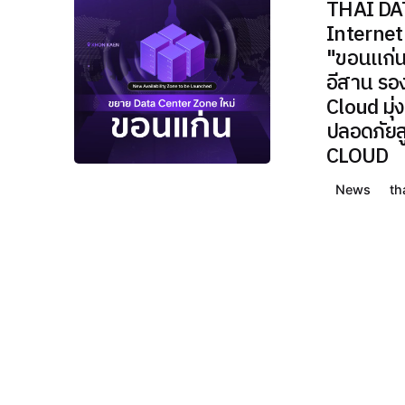
เคียง
THAI DA
Posted
ข้างทุก
Internet
by
ธุรกิจ
THAI
"ขอนแก่น
ไทย
อีสาน รอ
DATA
Cloud มุ่
รวมข่าว
ปลอดภัย
IT /
CLOUD
Cloud /
Hosting
News
th
พร้อม
เคียง
ข้างทุก
ธุรกิจ
ไทย